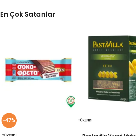
En Çok Satanlar
-47%
TÜKENDI
Pastavilla Veggi Mak
TÜKENDI