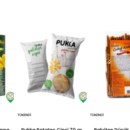
TÜKENDI
TÜKENDI
arna
Pukka Patates Cipsi 70 gr
Balviten Düşük 