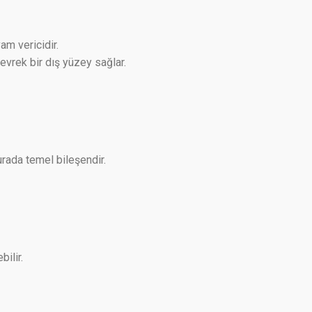
am vericidir.
vrek bir dış yüzey sağlar.
burada temel bileşendir.
ilir.