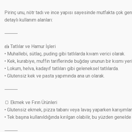
Pirinç unu, nötr tadı ve ince yapısı sayesinde mutfakta çok geniş 
detaylı kullanım alanları:
⸻
🍰 Tatlılar ve Hamur İşleri
• Muhallebi, sütlaç, puding gibi tatlılarda kıvam verici olarak.
• Kek, kurabiye, muffin tariflerinde buğday ununun bir kısmı yer
• Lokum, helva, kadayıf tatlıları gibi geleneksel tatlılarda.
• Glutensiz kek ve pasta yapımında ana un olarak.
⸻
🍞 Ekmek ve Fırın Ürünleri
• Glutensiz ekmek, pizza tabanı veya lavaş yaparken karışımlara
• Tek başına kullanıldığında kırılgan olabilir, bu yüzden genelde 
⸻