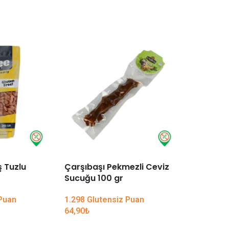
 Tuzlu
Çarşıbaşı Pekmezli Ceviz
Arzu Kur
Sucuğu 100 gr
Fıstık 25
 Puan
1.298 Glutensiz Puan
2.998 Glu
64,90
₺
149,90
₺