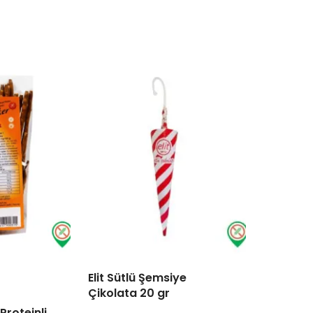
Elit Sütlü Şemsiye
TÜKENDI
Çikolata 20 gr
Proteinli
Koska Ko