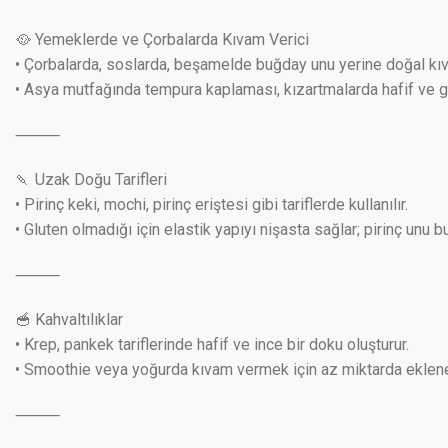
🥘 Yemeklerde ve Çorbalarda Kıvam Verici
• Çorbalarda, soslarda, beşamelde buğday unu yerine doğal kıv
• Asya mutfağında tempura kaplaması, kızartmalarda hafif ve ge
⸻
🍡 Uzak Doğu Tarifleri
• Pirinç keki, mochi, pirinç eriştesi gibi tariflerde kullanılır.
• Gluten olmadığı için elastik yapıyı nişasta sağlar; pirinç unu 
⸻
🥣 Kahvaltılıklar
• Krep, pankek tariflerinde hafif ve ince bir doku oluşturur.
• Smoothie veya yoğurda kıvam vermek için az miktarda ekleneb
⸻