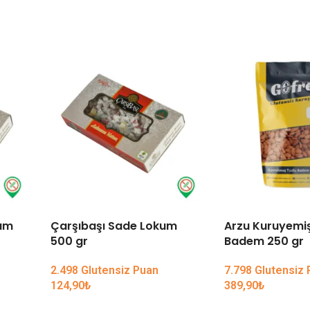
um
Çarşıbaşı Sade Lokum
Arzu Kuruyemiş
500 gr
Badem 250 gr
2.498 Glutensiz Puan
7.798 Glutensiz
124,90
₺
389,90
₺