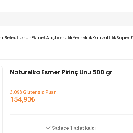
m Selection
Un
Ekmek
Atıştırmalık
Yemeklik
Kahvaltılık
Super 
0 gr
Naturelka Esmer Pirinç Unu 500 gr
3.098 Glutensiz Puan
154,90
₺
Sadece 1 adet kaldı