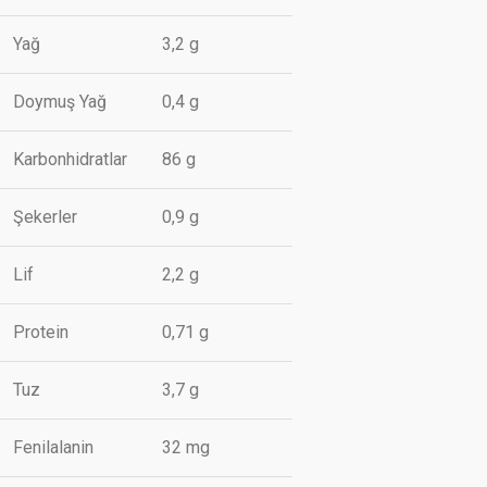
Yağ
3,2 g
Doymuş Yağ
0,4 g
Karbonhidratlar
86 g
Şekerler
0,9 g
Lif
2,2 g
Protein
0,71 g
Tuz
3,7 g
Fenilalanin
32 mg