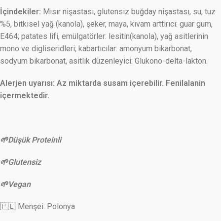
İçindekiler:
Mısır nişastası, glutensiz buğday nişastası, su, tuz
%5, bitkisel yağ (kanola), şeker, maya, kıvam arttırıcı: guar gum,
E464; patates lifi, emülgatörler: lesitin(kanola), yağ asitlerinin
mono ve digliseridleri; kabartıcılar: amonyum bikarbonat,
sodyum bikarbonat, asitlik düzenleyici: Glukono-delta-lakton.
Alerjen uyarısı: Az miktarda susam içerebilir. Fenilalanin
içermektedir.
🌱Düşük Proteinli
🌱Glutensiz
🌱Vegan
🇵🇱 Menşei: Polonya