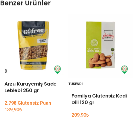
Benzer Ürünler
Arzu Kuruyemiş Sade
TÜKENDI
Leblebi 250 gr
Familya Glutensiz Kedi
Dili 120 gr
2.798 Glutensiz Puan
139,90
₺
209,90
₺