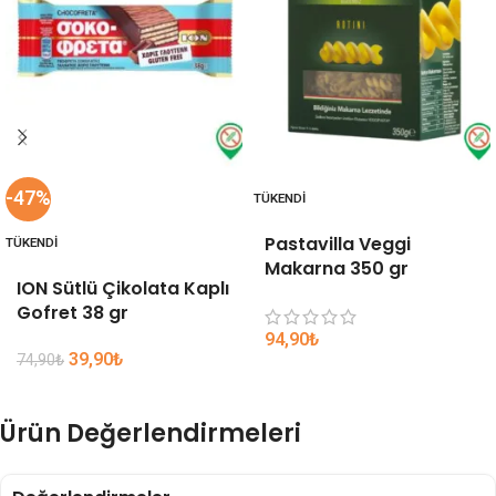
-47%
TÜKENDI
Pastavilla Veggi
TÜKENDI
Makarna 350 gr
ION Sütlü Çikolata Kaplı
Gofret 38 gr
94,90
₺
39,90
₺
74,90
₺
Ürün Değerlendirmeleri