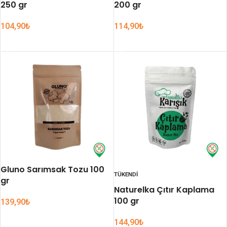
250 gr
200 gr
104,90
₺
114,90
₺
SEPETE EKLE
SEPETE EKLE
Gluno Sarımsak Tozu 100
TÜKENDI
gr
Naturelka Çıtır Kaplama
100 gr
139,90
₺
SEPETE EKLE
144,90
₺