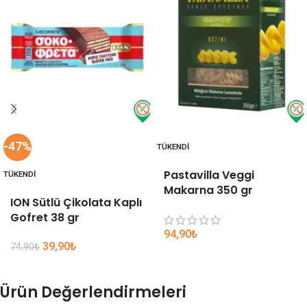
-47%
TÜKENDI
Pastavilla Veggi
TÜKENDI
Makarna 350 gr
ION Sütlü Çikolata Kaplı
Gofret 38 gr
94,90
₺
39,90
₺
74,90
₺
Ürün Değerlendirmeleri