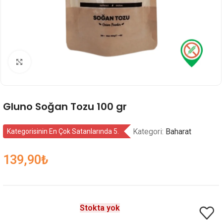
Genişlet
Gluno Soğan Tozu 100 gr
Kategori:
Baharat
Kategorisinin En Çok Satanlarında 5.
139,90
₺
Stokta yok