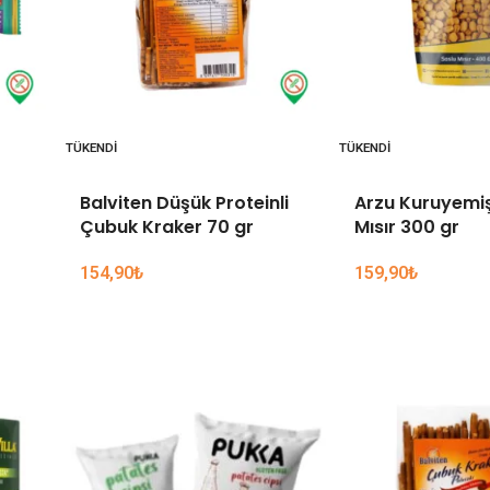
TÜKENDI
TÜKENDI
Balviten Düşük Proteinli
Arzu Kuruyemiş
Çubuk Kraker 70 gr
Mısır 300 gr
154,90
₺
159,90
₺