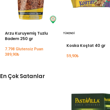
Arzu Kuruyemiş Tuzlu
TÜKENDI
Badem 250 gr
Koska Koştat 40 gr
7.798 Glutensiz Puan
389,90
₺
59,90
₺
En Çok Satanlar