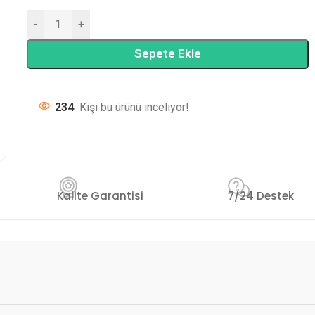
-
+
Sepete Ekle
234
Kişi bu ürünü inceliyor!
Kalite Garantisi
7/24 Destek