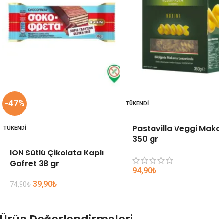
-47%
TÜKENDI
Pastavilla Veggi Mak
TÜKENDI
350 gr
ION Sütlü Çikolata Kaplı
Gofret 38 gr
94,90
₺
39,90
₺
74,90
₺