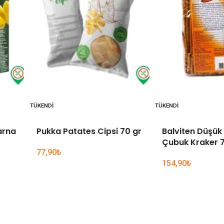
TÜKENDI
TÜKENDI
arna
Pukka Patates Cipsi 70 gr
Balviten Düşük 
Çubuk Kraker 7
77,90
₺
154,90
₺