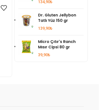
134,90
₺
Dr. Gluten Jellybon
Tatlı Yüz 150 gr
139,90
₺
Micro Çıtır's Ranch
Mısır Cipsi 80 gr
39,90
₺