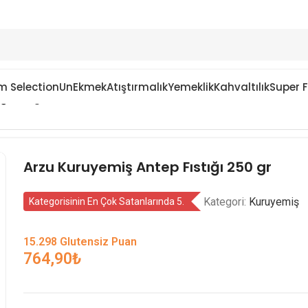
m Selection
Un
Ekmek
Atıştırmalık
Yemeklik
Kahvaltılık
Super 
ğı 250 gr
Arzu Kuruyemiş Antep Fıstığı 250 gr
Kategori:
Kuruyemiş
Kategorisinin En Çok Satanlarında 5.
15.298 Glutensiz Puan
764,90
₺