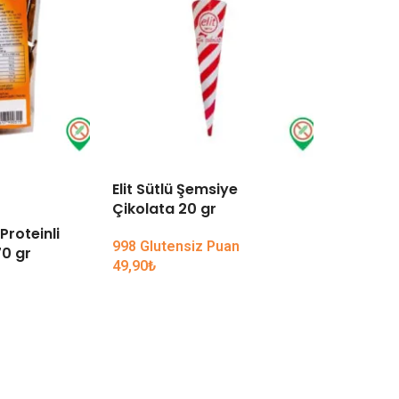
Elit Sütlü Şemsiye
TÜKENDI
Çikolata 20 gr
Proteinli
Koska Ko
998 Glutensiz Puan
0 gr
49,90
₺
59,90
₺