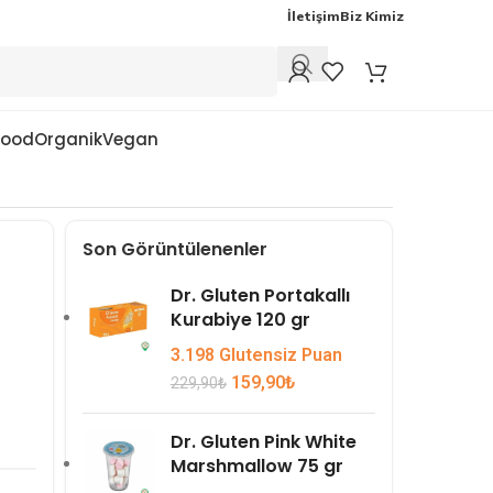
İletişim
Biz Kimiz
Food
Organik
Vegan
Son Görüntülenenler
Dr. Gluten Portakallı
Kurabiye 120 gr
3.198 Glutensiz Puan
159,90
₺
229,90
₺
Dr. Gluten Pink White
Marshmallow 75 gr