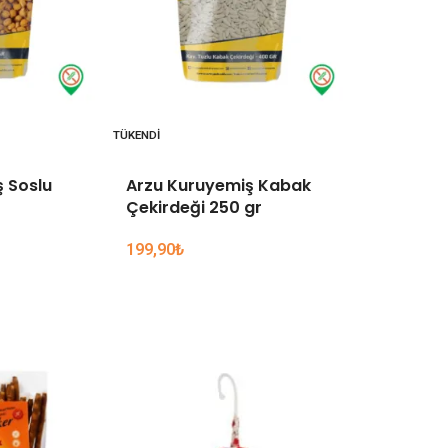
TÜKENDI
TÜKENDI
 Soslu
Arzu Kuruyemiş Kabak
Arzu Ku
Çekirdeği 250 gr
Siyah Ay
199,90
₺
99,90
₺