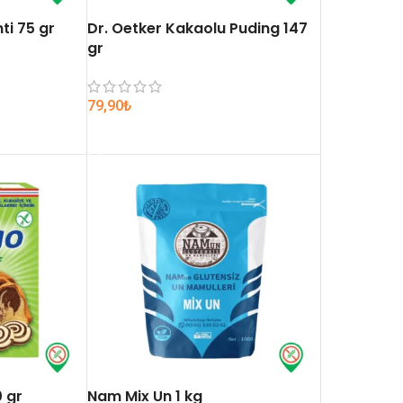
ti 75 gr
Dr. Oetker Kakaolu Puding 147
gr
79,90
₺
SEPETE EKLE
 gr
Nam Mix Un 1 kg