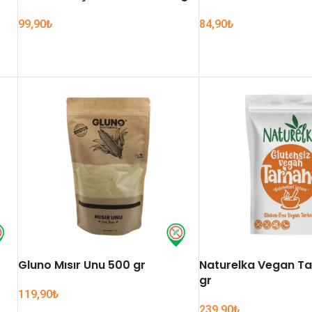
99,90
₺
84,90
₺
SEPETE EKLE
SEPETE EKLE
Gluno Mısır Unu 500 gr
Naturelka Vegan T
gr
119,90
₺
239,90
₺