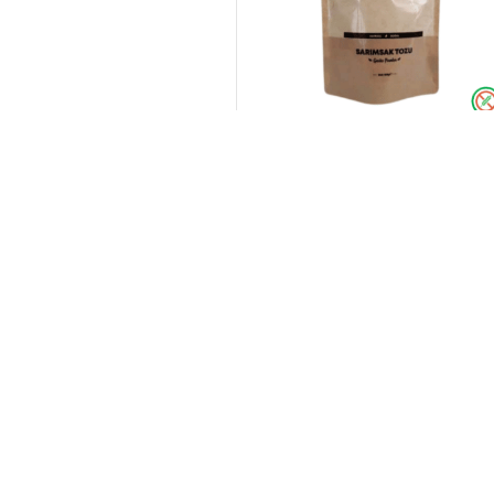
Gluno Sarımsak Tozu 100 gr
139,90
₺
SEPETE EKLE