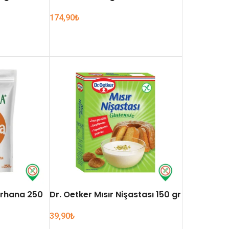
174,90
₺
SEPETE EKLE
arhana 250
Dr. Oetker Mısır Nişastası 150 gr
39,90
₺