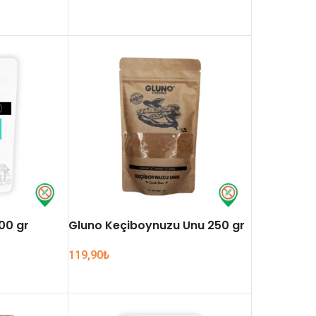
SEPETE EKLE
00 gr
Gluno Keçiboynuzu Unu 250 gr
119,90
₺
SEPETE EKLE