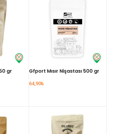
50 gr
Gfport Mısır Nişastası 500 gr
64,90
₺
SEPETE EKLE