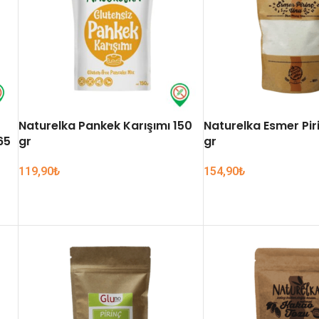
Naturelka Pankek Karışımı 150
Naturelka Esmer Pir
65
gr
gr
119,90
₺
154,90
₺
SEPETE EKLE
SEPETE EKLE