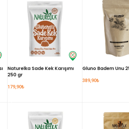
sı
Naturelka Sade Kek Karışımı
Gluno Badem Unu 2
250 gr
389,90
₺
179,90
₺
SEPETE EKLE
SEPETE EKLE