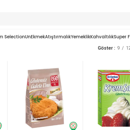
m Selection
Un
Ekmek
Atıştırmalık
Yemeklik
Kahvaltılık
Super 
Göster
9
1