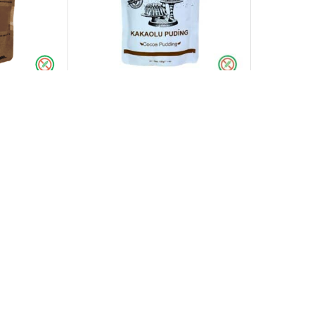
Kakao Tozu
Gluno Kakaolu Puding 150 gr
84,90
₺
SEPETE EKLE