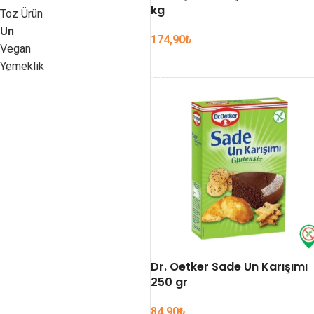
kg
Toz Ürün
Un
174,90
₺
Vegan
SEPETE EKLE
Yemeklik
Dr. Oetker Sade Un Karışımı
250 gr
84,90
₺