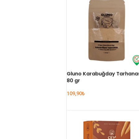
Gluno Karabuğday Tarhana
80 gr
109,90
₺
SEPETE EKLE