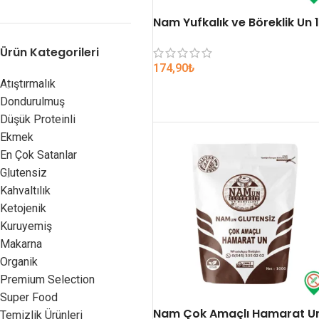
Nam Yufkalık ve Böreklik Un 1
Ürün Kategorileri
174,90
₺
Atıştırmalık
SEPETE EKLE
Dondurulmuş
Düşük Proteinli
Ekmek
En Çok Satanlar
Glutensiz
Kahvaltılık
Ketojenik
Kuruyemiş
Makarna
Organik
Premium Selection
Super Food
Nam Çok Amaçlı Hamarat Un
Temizlik Ürünleri