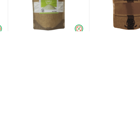
Gluno Pirinç Unu 500 gr
Naturelka Naturel 
200 gr
129,90
₺
314,90
₺
SEPETE EKLE
SEPETE EKLE