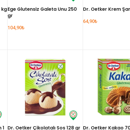
 kg
Ege Glutensiz Galeta Unu 250
Dr. Oetker Krem Şan
gr
64,90
₺
104,90
₺
SEPETE EKLE
SEPETE EKLE
 1
Dr. Oetker Çikolatalı Sos 128 gr
Dr. Oetker Kakao 70