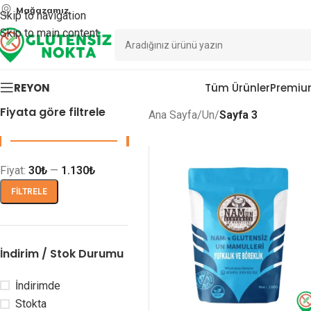
Mağazamız
Skip to navigation
Skip to main content
REYON
Tüm Ürünler
Premiu
Fiyata göre filtrele
Ana Sayfa
/
Un
/
Sayfa 3
Fiyat:
30₺
—
1.130₺
FILTRELE
İndirim / Stok Durumu
İndirimde
Stokta