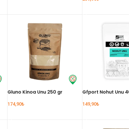
SEPETE EKLE
SEPETE EKLE
Gluno Kinoa Unu 250 gr
Gfport Nohut Unu 4
174,90
₺
149,90
₺
SEPETE EKLE
SEPETE EKLE