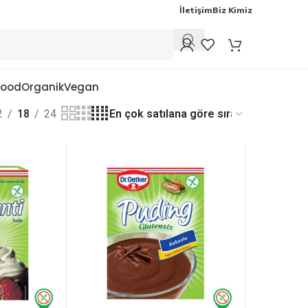
İletişim
Biz Kimiz
Food
Organik
Vegan
2
18
24