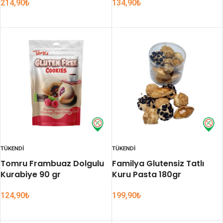
214,90
₺
134,90
₺
DEVAMINI OKU
DEVAMINI OKU
TÜKENDI
TÜKENDI
Tomru Frambuaz Dolgulu
Familya Glutensiz Tatlı
Kurabiye 90 gr
Kuru Pasta 180gr
124,90
₺
199,90
₺
DEVAMINI OKU
DEVAMINI OKU