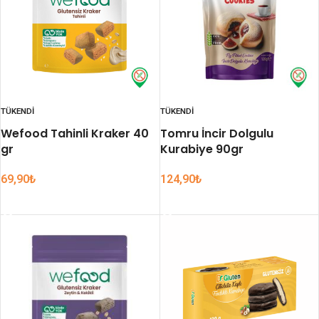
TÜKENDI
TÜKENDI
Wefood Tahinli Kraker 40
Tomru İncir Dolgulu
gr
Kurabiye 90gr
69,90
₺
124,90
₺
DEVAMINI OKU
DEVAMINI OKU