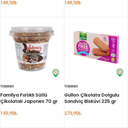
149,90
₺
149,90
₺
DEVAMINI OKU
DEVAMINI OKU
TÜKENDI
TÜKENDI
Familya Fıstıklı Sütlü
Gullon Çikolata Dolgulu
Çikolatalı Japones 70 gr
Sandviç Bisküvi 225 gr
149,90
₺
279,90
₺
DEVAMINI OKU
DEVAMINI OKU