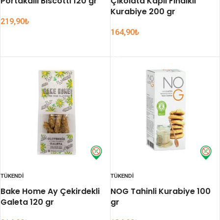
Portakallı Biscotti 120 gr
Çikolata Kaplı Fındıklı
Kurabiye 200 gr
219,90
₺
164,90
₺
DEVAMINI OKU
DEVAMINI OKU
TÜKENDI
TÜKENDI
Bake Home Ay Çekirdekli
NOG Tahinli Kurabiye 100
Galeta 120 gr
gr