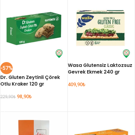
Wasa Glutensiz Laktozsuz
-57%
Gevrek Ekmek 240 gr
Dr. Gluten Zeytinli Çörek
Otlu Kraker 120 gr
409,90
₺
SEPETE EKLE
98,90
₺
229,90
₺
SEPETE EKLE