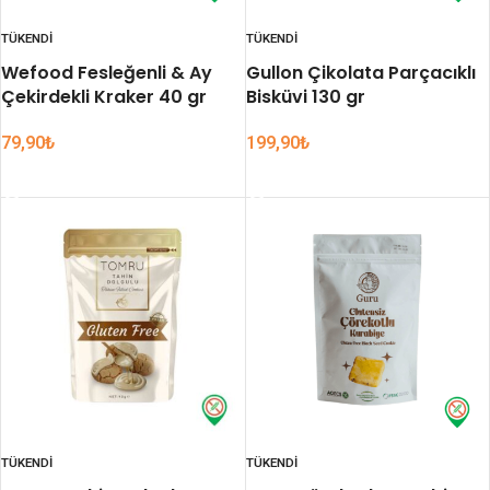
TÜKENDI
TÜKENDI
Wefood Fesleğenli & Ay
Gullon Çikolata Parçacıklı
Çekirdekli Kraker 40 gr
Bisküvi 130 gr
79,90
₺
199,90
₺
DEVAMINI OKU
DEVAMINI OKU
TÜKENDI
TÜKENDI