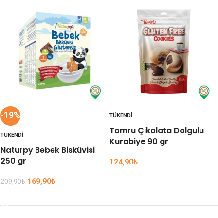
-19%
TÜKENDI
Tomru Çikolata Dolgulu
TÜKENDI
Kurabiye 90 gr
Naturpy Bebek Bisküvisi
250 gr
124,90
₺
DEVAMINI OKU
169,90
₺
209,90
₺
DEVAMINI OKU