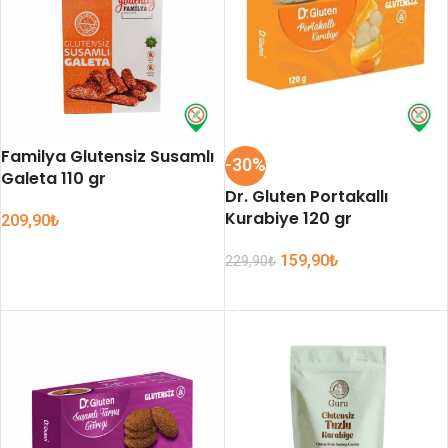
Familya Glutensiz Susamlı
-30%
Galeta 110 gr
Dr. Gluten Portakallı
Kurabiye 120 gr
209,90
₺
SEPETE EKLE
159,90
₺
229,90
₺
SEPETE EKLE