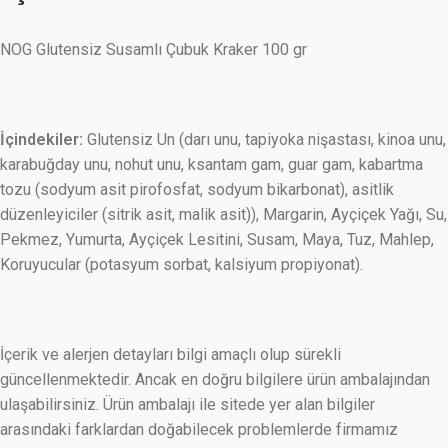
NOG Glutensiz Susamlı Çubuk Kraker 100 gr
İçindekiler:
Glutensiz Un (darı unu, tapiyoka nişastası, kinoa unu,
karabuğday unu, nohut unu, ksantam gam, guar gam, kabartma
tozu (sodyum asit pirofosfat, sodyum bikarbonat), asitlik
düzenleyiciler (sitrik asit, malik asit)), Margarin, Ayçiçek Yağı, Su,
Pekmez, Yumurta, Ayçiçek Lesitini, Susam, Maya, Tuz, Mahlep,
Koruyucular (potasyum sorbat, kalsiyum propiyonat).
İçerik ve alerjen detayları bilgi amaçlı olup sürekli
güncellenmektedir. Ancak en doğru bilgilere ürün ambalajından
ulaşabilirsiniz. Ürün ambalajı ile sitede yer alan bilgiler
arasındaki farklardan doğabilecek problemlerde firmamız