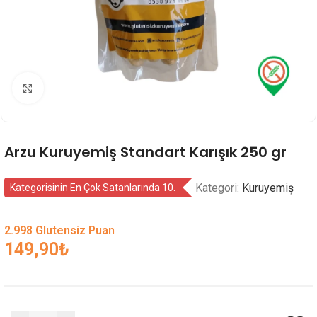
Genişlet
Arzu Kuruyemiş Standart Karışık 250 gr
Kategori:
Kuruyemiş
Kategorisinin En Çok Satanlarında 10.
2.998 Glutensiz Puan
149,90
₺