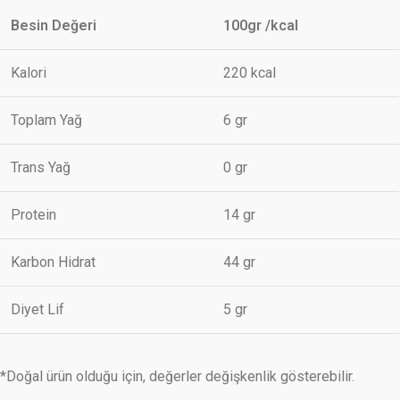
Besin Değeri
100gr /kcal
Kalori
220 kcal
Toplam Yağ
6 gr
Trans Yağ
0 gr
Protein
14 gr
Karbon Hidrat
44 gr
Diyet Lif
5 gr
*Doğal ürün olduğu için, değerler değişkenlik gösterebilir.