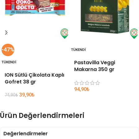
-47%
TÜKENDI
Pastavilla Veggi
TÜKENDI
Makarna 350 gr
ION Sütlü Çikolata Kaplı
Gofret 38 gr
94,90
₺
39,90
₺
74,90
₺
Ürün Değerlendirmeleri
Değerlendirmeler