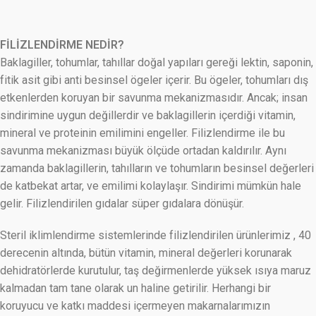
FİLİZLENDİRME NEDİR?
Baklagiller, tohumlar, tahıllar doğal yapıları gereği lektin, saponin,
fitik asit gibi anti besinsel ögeler içerir. Bu ögeler, tohumları dış
etkenlerden koruyan bir savunma mekanizmasıdır. Ancak; insan
sindirimine uygun değillerdir ve baklagillerin içerdiği vitamin,
mineral ve proteinin emilimini engeller. Filizlendirme ile bu
savunma mekanizması büyük ölçüde ortadan kaldırılır. Aynı
zamanda baklagillerin, tahılların ve tohumların besinsel değerleri
de katbekat artar, ve emilimi kolaylaşır. Sindirimi mümkün hale
gelir. Filizlendirilen gıdalar süper gıdalara dönüşür.
Steril iklimlendirme sistemlerinde filizlendirilen ürünlerimiz , 40
derecenin altında, bütün vitamin, mineral değerleri korunarak
dehidratörlerde kurutulur, taş değirmenlerde yüksek ısıya maruz
kalmadan tam tane olarak un haline getirilir. Herhangi bir
koruyucu ve katkı maddesi içermeyen makarnalarımızın