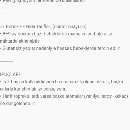
• Raw (pişmeyen) tariflerde de kullanılabilir.
⸻
👶 Bebek Ek Gıda Tarifleri (doktor onayı ile)
• 8–9 ay sonrası bazı bebeklerde mama ve çorbalara az
miktarda eklenebilir.
• Glutensiz yapısı nedeniyle hassas bebeklerde tercih edilir.
⸻
İPUÇLARI
• Tek başına kullanıldığında hamur biraz kırılgan olabilir; başka
unlarla karıştırmak iyi sonuç verir.
• Hafif topraksı tadı varsa başka aromalar (vanilya, tarçın, kakao)
ile dengelenebilir.