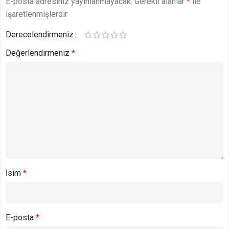
E-posta adresiniz yayınlanmayacak.
Gerekli alanlar
*
ile
işaretlenmişlerdir
Derecelendirmeniz
Değerlendirmeniz
*
İsim
*
E-posta
*