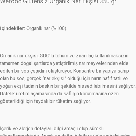
Wefood Glutensiz Organik Nar Ekşisi 350 gr
İçindekiler:
Organik nar (%100).
Organik nar ekşisi, GDO’lu tohum ve zirai ilaç kullanılmaksızın
tamamen doğal şartlarda yetiştirilmiş nar meyvelerinden elde
edilen bir sos çeşidini oluşturuyor. Konsantre bir yapıya sahip
olan bu sos, gerçek “nar ekşisi” olduğu için narın hafif tatlı ve
yoğun ekşi tadının baskın bir şekilde hissedilebilmesini sağlıyor.
Üstelik üretim aşamasında da saflığın korunmasına özen
gösterildiği için faydalı bir tüketim sağlıyor.
İçerik ve alerjen detayları bilgi amaçlı olup sürekli