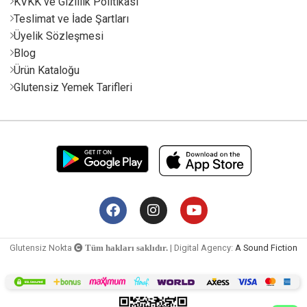
KVKK ve Gizlilik Politikası
Teslimat ve İade Şartları
Üyelik Sözleşmesi
Blog
Ürün Kataloğu
Glutensiz Yemek Tarifleri
Glutensiz Nokta
| Digital Agency:
A Sound Fiction
Tüm hakları saklıdır.