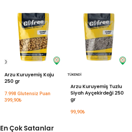
Arzu Kuruyemiş Kaju
TÜKENDI
250 gr
Arzu Kuruyemiş Tuzlu
Siyah Ayçekirdeği 250
7.998 Glutensiz Puan
gr
399,90
₺
99,90
₺
En Çok Satanlar