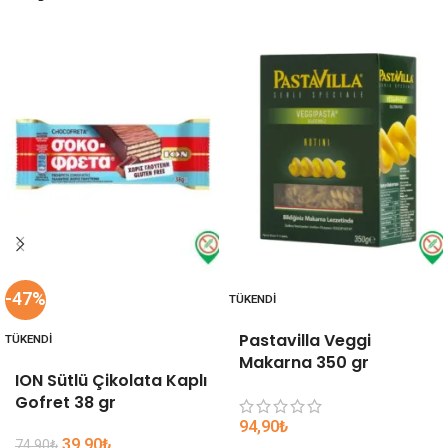
-47%
TÜKENDI
Pastavilla Veggi
TÜKENDI
Makarna 350 gr
ION Sütlü Çikolata Kaplı
Gofret 38 gr
94,90
₺
39,90
₺
74,90
₺