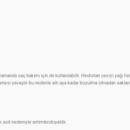
zamanda saç bakımı için de kullanılabilir. Hindistan cevizi yağı h
nmesi yavaştır bu nedenle altı aya kadar bozulma olmadan saklana
k asit nedeniyle antimikrobiyaldir.