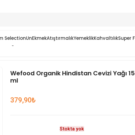
m Selection
Un
Ekmek
Atıştırmalık
Yemeklik
Kahvaltılık
Super 
zi Yağı 150 ml
Wefood Organik Hindistan Cevizi Yağı 1
ml
379,90
₺
Stokta yok