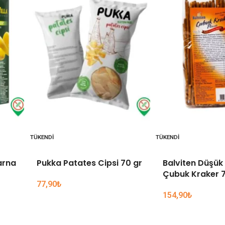
TÜKENDI
TÜKENDI
arna
Pukka Patates Cipsi 70 gr
Balviten Düşük 
Çubuk Kraker 7
77,90
₺
154,90
₺