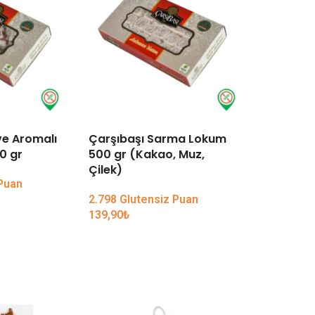
ve Aromalı
Çarşıbaşı Sarma Lokum
TÜKENDI
0 gr
500 gr (Kakao, Muz,
Çilek)
Arzu Kur
 Puan
Mısır 30
2.798 Glutensiz Puan
139,90
₺
159,90
₺