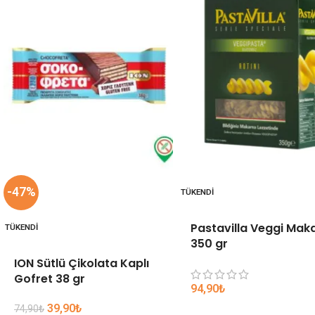
-47%
TÜKENDI
Pastavilla Veggi Mak
TÜKENDI
350 gr
ION Sütlü Çikolata Kaplı
Gofret 38 gr
94,90
₺
39,90
₺
74,90
₺