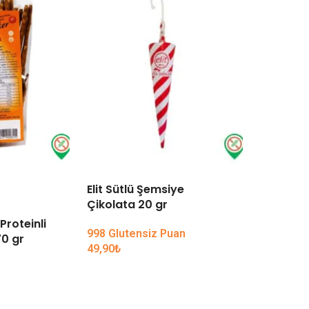
Elit Sütlü Şemsiye
TÜKENDI
Çikolata 20 gr
Proteinli
Koska Ko
998 Glutensiz Puan
0 gr
49,90
₺
59,90
₺