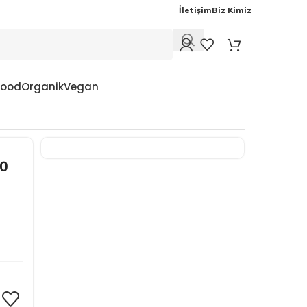
İletişim
Biz Kimiz
Food
Organik
Vegan
50