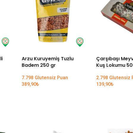
li
Arzu Kuruyemiş Tuzlu
Çarşıbaşı Mey
Badem 250 gr
Kuş Lokumu 50
7.798 Glutensiz Puan
2.798 Glutensiz
389,90
₺
139,90
₺