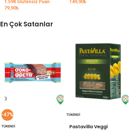
1.598 Glutensiz Puan
149,90
₺
79,90
₺
En Çok Satanlar
-47%
TÜKENDI
Pastavilla Veggi
TÜKENDI