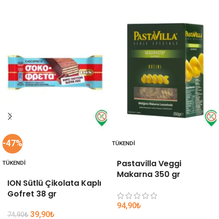
-47%
TÜKENDI
Pastavilla Veggi
TÜKENDI
Makarna 350 gr
ION Sütlü Çikolata Kaplı
Gofret 38 gr
94,90
₺
39,90
₺
74,90
₺