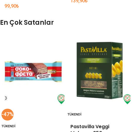
139,90
₺
99,90
₺
En Çok Satanlar
-47%
TÜKENDI
Pastavilla Veggi
TÜKENDI