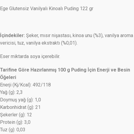
Ege Glutensiz Vanilyalı Kinoalı Puding 122 gr
İçindekiler:
Şeker, mısır nişastası, kinoa unu (%3), vanilya aroma
vericisi, tuz, vanilya ekstraktı (%0,01).
Eser miktarda soya içerebilir.
Tarifine Göre Hazırlanmış 100 g Puding İçin Enerji ve Besin
Öğeleri
Enerji (Kj/Kcal): 492/118
Yağ (g): 2,3
Doymuş yağ (g): 1,0
Karbonhidrat (g): 21
Şekerler (g): 12
Protein (g): 3,0
Tuz (g): 0,03