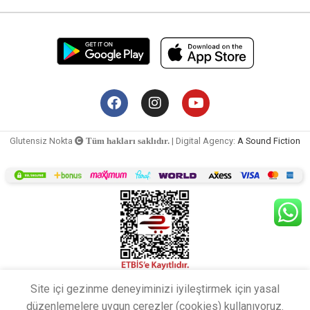
Glutensiz Nokta
| Digital Agency:
A Sound Fiction
Tüm hakları saklıdır.
Ege
1.098
Site içi gezinme deneyiminizi iyileştirmek için yasal
Glutensiz
Glutensiz
düzenlemelere uygun çerezler (cookies) kullanıyoruz.
Vanilyalı