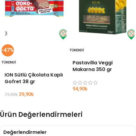
-47%
TÜKENDI
Pastavilla Veggi
TÜKENDI
Makarna 350 gr
ION Sütlü Çikolata Kaplı
Gofret 38 gr
94,90
₺
39,90
₺
74,90
₺
Ürün Değerlendirmeleri
Değerlendirmeler