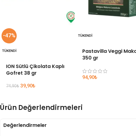
-47%
TÜKENDI
Pastavilla Veggi Mak
TÜKENDI
350 gr
ION Sütlü Çikolata Kaplı
Gofret 38 gr
94,90
₺
39,90
₺
74,90
₺
Ürün Değerlendirmeleri
Değerlendirmeler