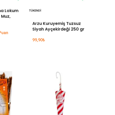
ma Lokum
Naturpy 
TÜKENDI
 Muz,
gr
Arzu Kuruyemiş Tuzsuz
Siyah Ayçekirdeği 250 gr
 Puan
3.998 Glu
199,90
₺
99,90
₺