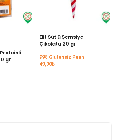
Elit Sütlü Şemsiye
TÜKENDI
Çikolata 20 gr
Proteinli
Koska Ko
998 Glutensiz Puan
0 gr
49,90
₺
59,90
₺