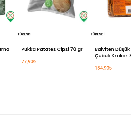
TÜKENDI
TÜKENDI
arna
Pukka Patates Cipsi 70 gr
Balviten Düşük 
Çubuk Kraker 7
77,90
₺
154,90
₺