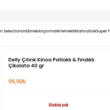
m Selection
Un
Ekmek
Atıştırmalık
Yemeklik
Kahvaltılık
Super 
& Fındıklı Çikolata 40 gr
Delly Çıtırık Kinoa Patlaklı & Fındıklı
Çikolata 40 gr
99,90
₺
Stokta yok