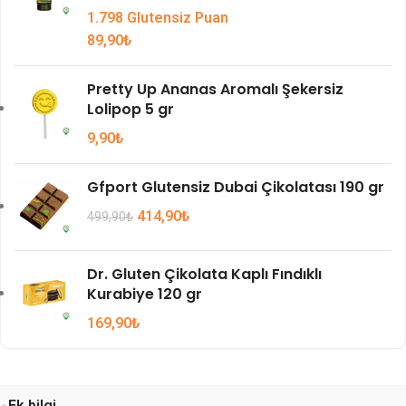
1.798 Glutensiz Puan
89,90
₺
Pretty Up Ananas Aromalı Şekersiz
Lolipop 5 gr
9,90
₺
Gfport Glutensiz Dubai Çikolatası 190 gr
414,90
₺
499,90
₺
Dr. Gluten Çikolata Kaplı Fındıklı
Kurabiye 120 gr
169,90
₺
Ek bilgi