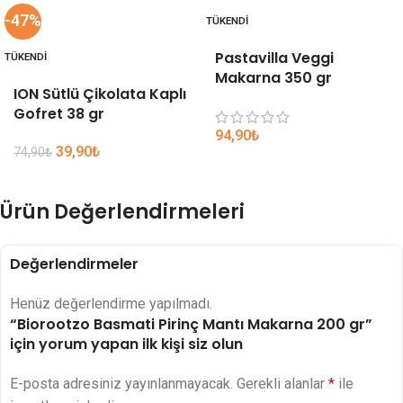
-47%
TÜKENDI
Pastavilla Veggi
TÜKENDI
Makarna 350 gr
ION Sütlü Çikolata Kaplı
Gofret 38 gr
94,90
₺
39,90
₺
74,90
₺
Ürün Değerlendirmeleri
Değerlendirmeler
Henüz değerlendirme yapılmadı.
“Biorootzo Basmati Pirinç Mantı Makarna 200 gr”
için yorum yapan ilk kişi siz olun
E-posta adresiniz yayınlanmayacak.
Gerekli alanlar
*
ile