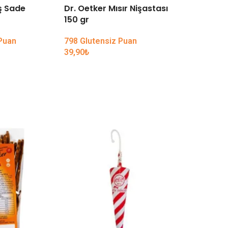
ş Sade
Dr. Oetker Mısır Nişastası
TÜKENDI
150 gr
Arzu Ku
 Puan
798 Glutensiz Puan
Çekirdeğ
39,90
₺
199,90
₺