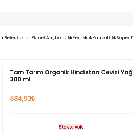
m Selection
Un
Ekmek
Atıştırmalık
Yemeklik
Kahvaltılık
Super 
ı 300 ml
Tam Tarım Organik Hindistan Cevizi Yağ
300 ml
584,90
₺
Stokta yok