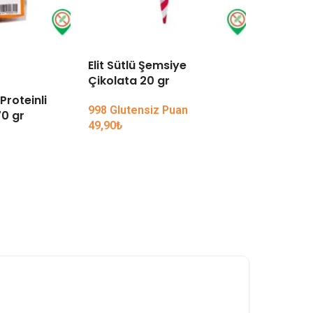
Elit Sütlü Şemsiye
TÜKENDI
Çikolata 20 gr
Proteinli
Koska Ko
998 Glutensiz Puan
0 gr
49,90
₺
59,90
₺