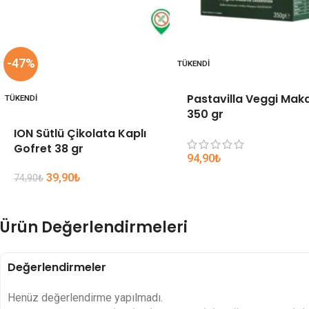
-47%
TÜKENDI
Pastavilla Veggi Mak
TÜKENDI
350 gr
ION Sütlü Çikolata Kaplı
Gofret 38 gr
94,90
₺
39,90
₺
74,90
₺
Ürün Değerlendirmeleri
Değerlendirmeler
Henüz değerlendirme yapılmadı.