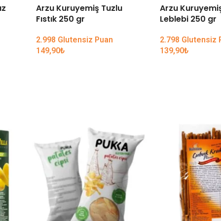
uz
Arzu Kuruyemiş Tuzlu
Arzu Kuruyemi
Fıstık 250 gr
Leblebi 250 gr
2.998 Glutensiz Puan
2.798 Glutensiz
149,90
₺
139,90
₺