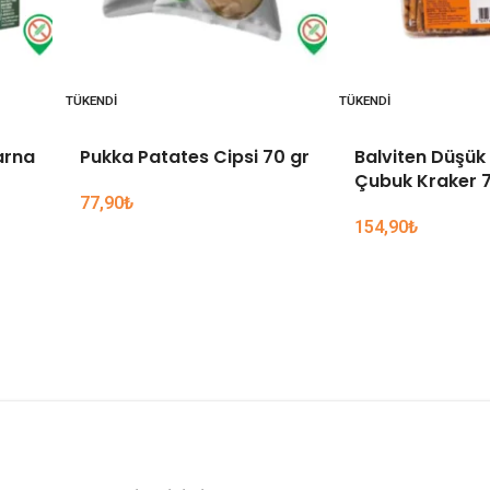
TÜKENDI
TÜKENDI
arna
Pukka Patates Cipsi 70 gr
Balviten Düşük 
Çubuk Kraker 7
77,90
₺
154,90
₺