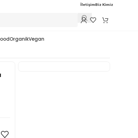
İletişim
Biz Kimiz
Food
Organik
Vegan
ı