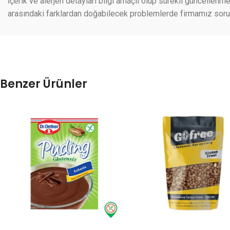
İçerik ve alerjen detayları bilgi amaçlı olup sürekli güncellenme
arasındaki farklardan doğabilecek problemlerde firmamız sorumlu
Benzer Ürünler