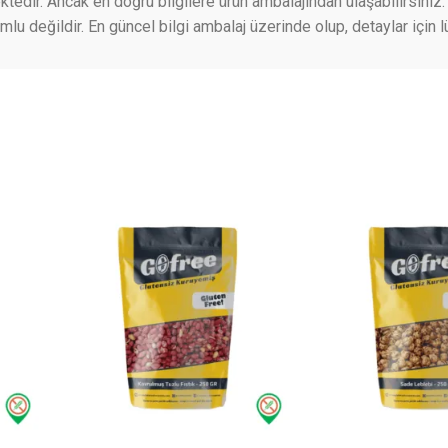
ktedir. Ancak en doğru bilgilere ürün ambalajından ulaşabilirsiniz. 
 değildir. En güncel bilgi ambalaj üzerinde olup, detaylar için lü