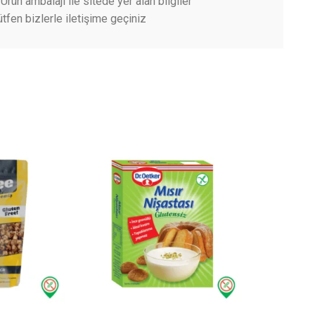
Ürün ambalajı ile sitede yer alan bilgiler
tfen bizlerle iletişime geçiniz