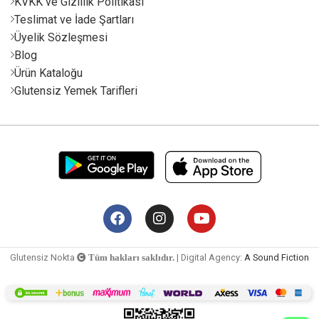
KVKK ve Gizlilik Politikası
Teslimat ve İade Şartları
Üyelik Sözleşmesi
Blog
Ürün Kataloğu
Glutensiz Yemek Tarifleri
Glutensiz Nokta
| Digital Agency:
A Sound Fiction
Tüm hakları saklıdır.