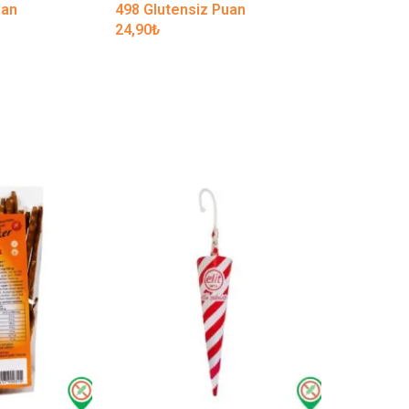
uan
498 Glutensiz Puan
4.698 Glu
24,90
₺
234,90
₺