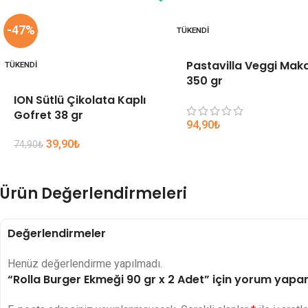
-47%
TÜKENDI
Pastavilla Veggi Mak
TÜKENDI
350 gr
ION Sütlü Çikolata Kaplı
Gofret 38 gr
94,90
₺
39,90
₺
74,90
₺
Ürün Değerlendirmeleri
Değerlendirmeler
Henüz değerlendirme yapılmadı.
“Rolla Burger Ekmeği 90 gr x 2 Adet” için yorum yapan i