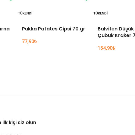
TÜKENDI
TÜKENDI
arna
Pukka Patates Cipsi 70 gr
Balviten Düşük 
Çubuk Kraker 7
77,90
₺
154,90
₺
lk kişi siz olun