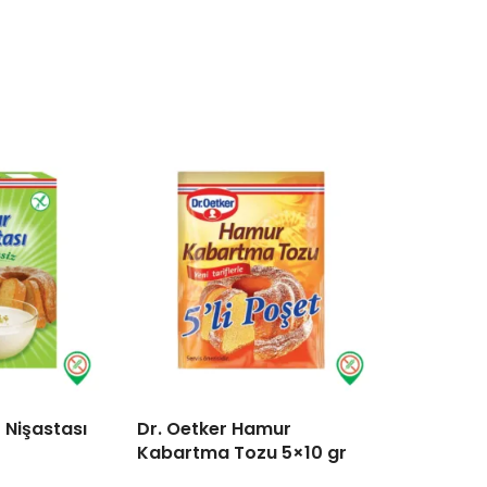
r Nişastası
Dr. Oetker Hamur
Çarşıbaş
Kabartma Tozu 5×10 gr
Sucuğu 