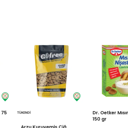
 75
Dr. Oetker Mısı
TÜKENDI
150 gr
Arzu Kuruyemiş Çiğ