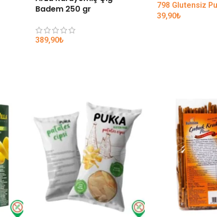
798 Glutensiz P
Badem 250 gr
39,90
₺
389,90
₺