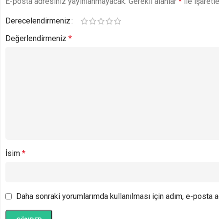
E-posta adresiniz yayınlanmayacak.
Gerekli alanlar
*
ile işaretl
Derecelendirmeniz
Değerlendirmeniz
*
İsim
*
Daha sonraki yorumlarımda kullanılması için adım, e-posta a