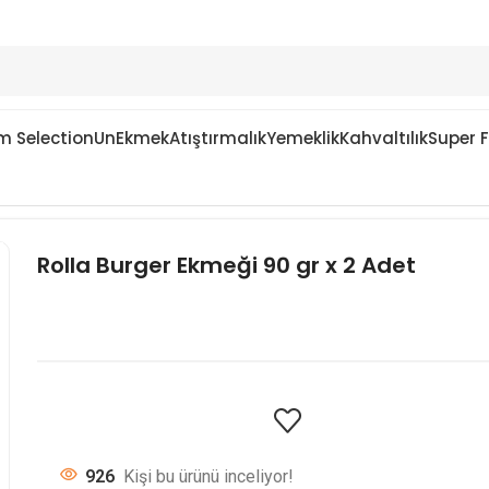
m Selection
Un
Ekmek
Atıştırmalık
Yemeklik
Kahvaltılık
Super 
Rolla Burger Ekmeği 90 gr x 2 Adet
1468
Kişi bu ürünü inceliyor!