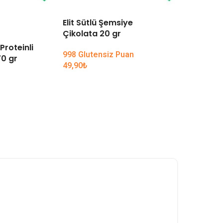
Elit Sütlü Şemsiye
TÜKENDI
Çikolata 20 gr
Proteinli
Koska Ko
998 Glutensiz Puan
0 gr
49,90
₺
59,90
₺