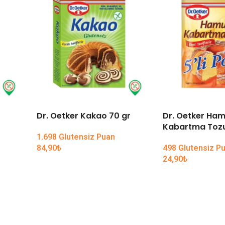
Dr. Oetker Kakao 70 gr
Dr. Oetker Ha
Kabartma Tozu
1.698 Glutensiz Puan
84,90
₺
498 Glutensiz P
24,90
₺