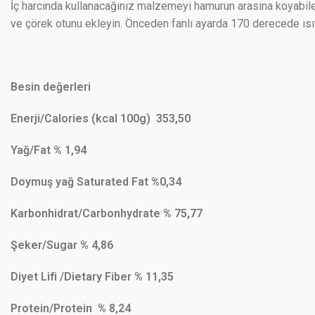
İç harcında kullanacağınız malzemeyi hamurun arasına koyabilec
ve çörek otunu ekleyin. Önceden fanlı ayarda 170 derecede ısıtı
Besin değerleri
Enerji/Calories (kcal 100g) 353,50
Yağ/Fat % 1,94
Doymuş yağ Saturated Fat %0,34
Karbonhidrat/Carbonhydrate % 75,77
Şeker/Sugar % 4,86
Diyet Lifi /Dietary Fiber % 11,35
Protein/Protein % 8,24