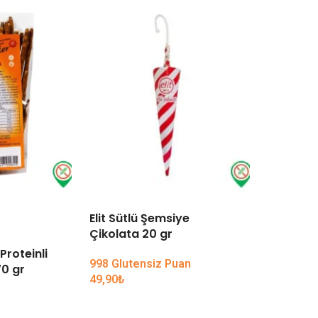
Elit Sütlü Şemsiye
TÜKENDI
Çikolata 20 gr
Proteinli
Koska Ko
998 Glutensiz Puan
0 gr
49,90
₺
59,90
₺