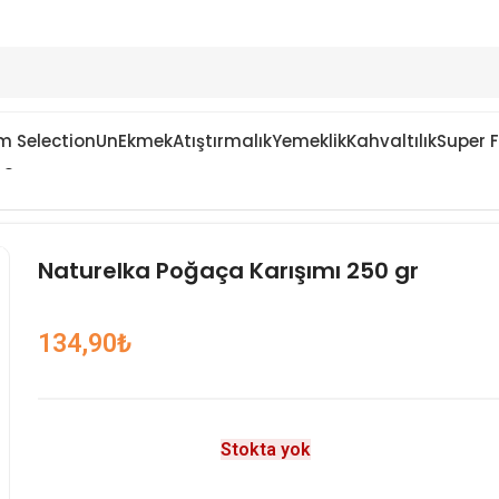
m Selection
Un
Ekmek
Atıştırmalık
Yemeklik
Kahvaltılık
Super 
 gr
Naturelka Poğaça Karışımı 250 gr
134,90
₺
Stokta yok