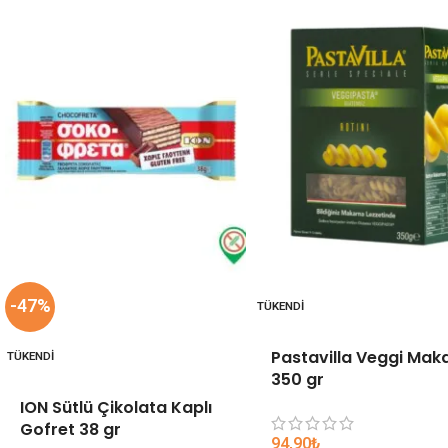
-47%
TÜKENDI
Pastavilla Veggi Mak
TÜKENDI
350 gr
ION Sütlü Çikolata Kaplı
Gofret 38 gr
94,90
₺