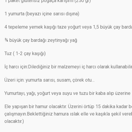
1 paket glutensiz poğaça karışımı (250 gr)
1 yumurta (beyazı içine sarısı dışına)
4 tepeleme yemek kaşığı taze yoğurt veya 1,5 büyük çay bard
¾ büyük çay bardağı zeytinyağı yağ
Tuz ( 1-2 çay kaşığı)
İç harcı için:Dilediğiniz bir malzemeyi iç harcı olarak kullanabil
Üzeri için: yumurta sarısı, susam, çörek otu…
Yumurtayı, yağı, yoğurt veya suyu ve tuzu bir kaba alıp üzerine
Ele yapışan bir hamur olacaktır. Üzerini örtüp 15 dakika kadar 
çalışmayın.Beklettiğiniz hamura ıslak elle ve kaşıkla şekil ver
olacaktır.)