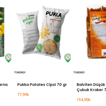
TÜKENDI
TÜKENDI
arna
Pukka Patates Cipsi 70 gr
Balviten Düşük 
Çubuk Kraker 7
77,90
₺
154,90
₺