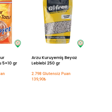
mur
Arzu Kuruyemiş Beyaz
Dr. Oetk
 5×10 gr
Leblebi 250 gr
gr
uan
2.798 Glutensiz Puan
1.298 Glu
139,90
₺
64,90
₺