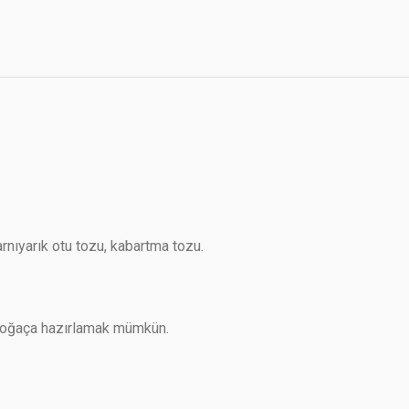
nıyarık otu tozu, kabartma tozu.
r poğaça hazırlamak mümkün.