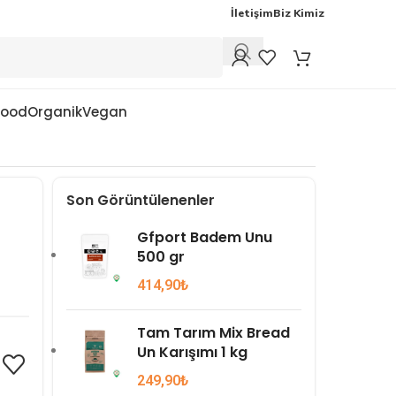
İletişim
Biz Kimiz
Food
Organik
Vegan
Son Görüntülenenler
Gfport Badem Unu
500 gr
414,90
₺
Tam Tarım Mix Bread
Un Karışımı 1 kg
249,90
₺