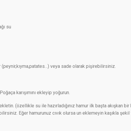
ağı su
ir (peynir,kıyma,patates…) veya sade olarak pişirebilirsiniz.
 Poğaça karışımını ekleyip yoğurun.
bekletin. (özellikle su ile hazırladığınız hamur ilk başta akışkan
ebilirsiniz. Eğer hamurunuz cıvık olursa un eklemeyin kaşıkla şeki