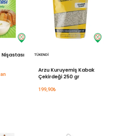
r Nişastası
Arzu Kur
TÜKENDI
Fıstık 25
Arzu Kuruyemiş Kabak
uan
2.998 Glu
Çekirdeği 250 gr
149,90
₺
199,90
₺