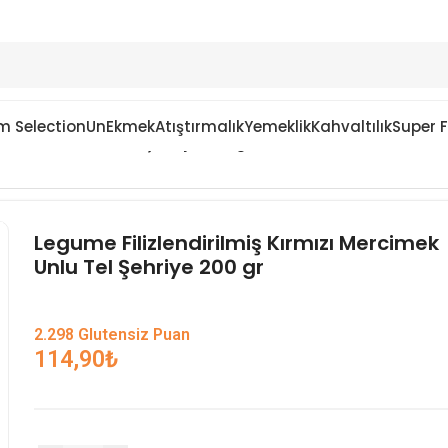
m Selection
Un
Ekmek
Atıştırmalık
Yemeklik
Kahvaltılık
Super 
ı Mercimek Unlu Tel Şehriye 200 gr
Legume Filizlendirilmiş Kırmızı Mercimek
Unlu Tel Şehriye 200 gr
2.298 Glutensiz Puan
114,90
₺