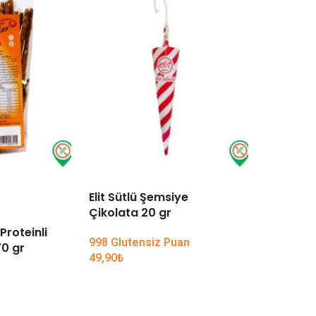
Elit Sütlü Şemsiye
TÜKENDI
Çikolata 20 gr
Proteinli
Koska Ko
998 Glutensiz Puan
0 gr
49,90
₺
59,90
₺