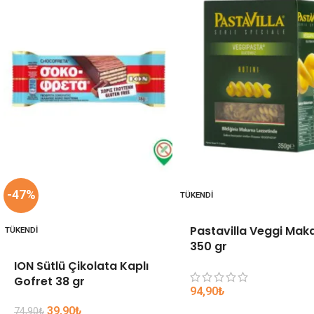
-47%
TÜKENDI
Pastavilla Veggi Mak
TÜKENDI
350 gr
ION Sütlü Çikolata Kaplı
Gofret 38 gr
94,90
₺
39,90
₺
74,90
₺