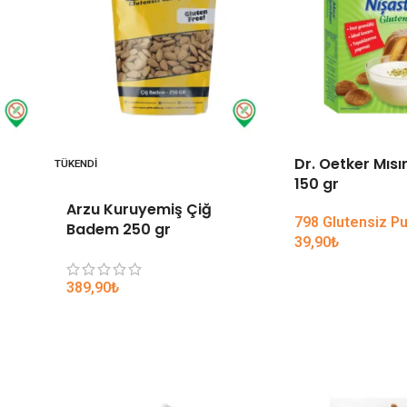
Dr. Oetker Mısı
TÜKENDI
150 gr
Arzu Kuruyemiş Çiğ
798 Glutensiz P
Badem 250 gr
39,90
₺
389,90
₺