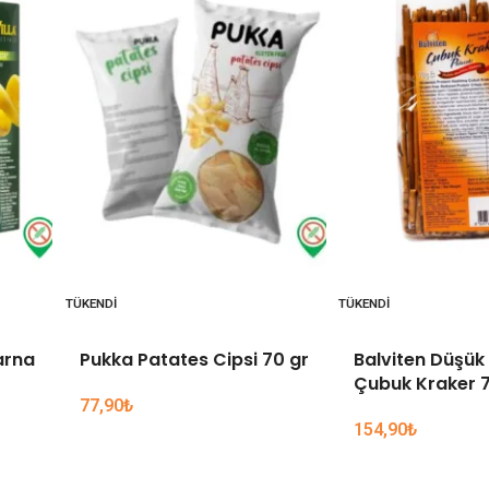
TÜKENDI
TÜKENDI
arna
Pukka Patates Cipsi 70 gr
Balviten Düşük 
Çubuk Kraker 7
77,90
₺
154,90
₺