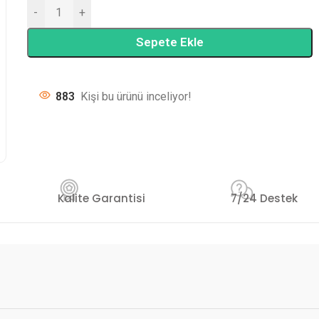
-
+
Sepete Ekle
883
Kişi bu ürünü inceliyor!
Kalite Garantisi
7/24 Destek