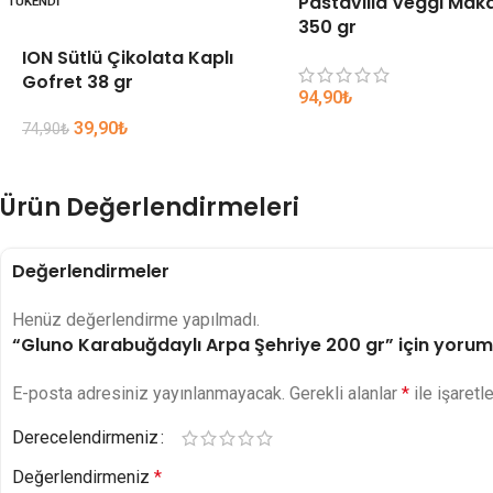
Pastavilla Veggi Mak
TÜKENDI
350 gr
ION Sütlü Çikolata Kaplı
Gofret 38 gr
94,90
₺
39,90
₺
74,90
₺
Ürün Değerlendirmeleri
Değerlendirmeler
Henüz değerlendirme yapılmadı.
“Gluno Karabuğdaylı Arpa Şehriye 200 gr” için yorum y
E-posta adresiniz yayınlanmayacak.
Gerekli alanlar
*
ile işaretl
Derecelendirmeniz
Değerlendirmeniz
*