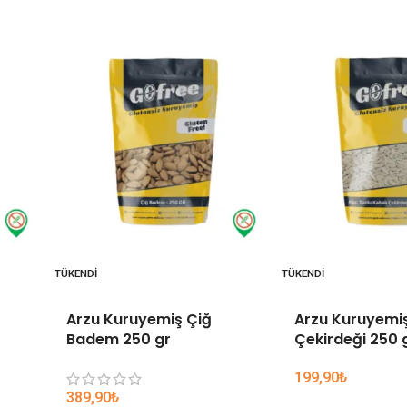
TÜKENDI
TÜKENDI
Arzu Kuruyemiş Çiğ
Arzu Kuruyemi
Badem 250 gr
Çekirdeği 250 
199,90
₺
389,90
₺