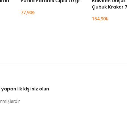
arna
Pukka Patates Cipsi 70 gr
Balviten Düşük 
Çubuk Kraker 7
77,90
₺
154,90
₺
apan ilk kişi siz olun
enmişlerdir