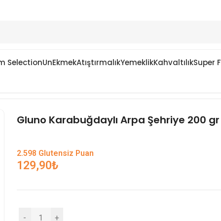
m Selection
Un
Ekmek
Atıştırmalık
Yemeklik
Kahvaltılık
Super 
Gluno Karabuğdaylı Arpa Şehriye 200 gr
2.598 Glutensiz Puan
129,90
₺
-
+