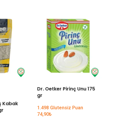
Dr. Oetker Pirinç Unu 175
Arzu Kur
gr
Leblebi 
ş Kabak
1.498 Glutensiz Puan
2.598 Glu
gr
74,90
₺
129,90
₺