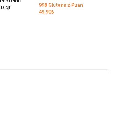
Proteinli
Koska Ko
998 Glutensiz Puan
0 gr
49,90
₺
59,90
₺