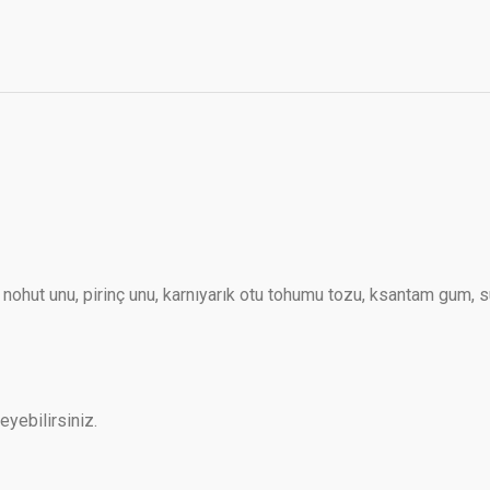
nohut unu, pirinç unu, karnıyarık otu tohumu tozu, ksantam gum, su
leyebilirsiniz.