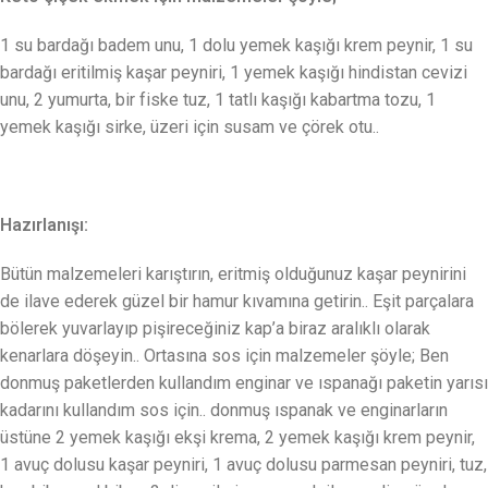
1 su bardağı badem unu, 1 dolu yemek kaşığı krem peynir, 1 su
bardağı eritilmiş kaşar peyniri, 1 yemek kaşığı hindistan cevizi
unu, 2 yumurta, bir fiske tuz, 1 tatlı kaşığı kabartma tozu, 1
yemek kaşığı sirke, üzeri için susam ve çörek otu..
Hazırlanışı:
Bütün malzemeleri karıştırın, eritmiş olduğunuz kaşar peynirini
de ilave ederek güzel bir hamur kıvamına getirin.. Eşit parçalara
bölerek yuvarlayıp pişireceğiniz kap’a biraz aralıklı olarak
kenarlara döşeyin.. Ortasına sos için malzemeler şöyle; Ben
donmuş paketlerden kullandım enginar ve ıspanağı paketin yarısı
kadarını kullandım sos için.. donmuş ıspanak ve enginarların
üstüne 2 yemek kaşığı ekşi krema, 2 yemek kaşığı krem peynir,
1 avuç dolusu kaşar peyniri, 1 avuç dolusu parmesan peyniri, tuz,