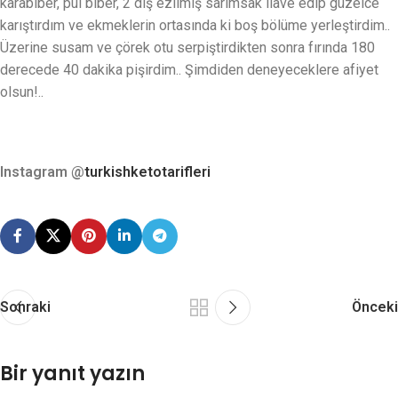
karabiber, pul biber, 2 diş ezilmiş sarımsak ilave edip güzelce
karıştırdım ve ekmeklerin ortasında ki boş bölüme yerleştirdim..
Üzerine susam ve çörek otu serpiştirdikten sonra fırında 180
derecede 40 dakika pişirdim.. Şimdiden deneyeceklere afiyet
olsun!..
Instagram @
turkishketotarifleri
Sonraki
Önceki
Bir yanıt yazın