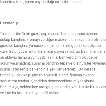
kabartma tozu, yarım çay bardağı su, bolca susam..
Hazırlanışı:
Tahinle eritrol’ü bir güzel çırpın sonra badem ununun üzerine
döküp karıştırın, kremayı ve diğer malzemeleri ilave edip elinizle
güzelce karıştırın yumuşak bir hamur haline getirin Eşit ölçüde
yuvarlayıp (yuvarlarken kırılmalar oluyorsa çok az bir miktar daha
su ekleyip hamuru yumuşabilirsiniz, ben verdiğim ölçüde bir
sorun yaşamadım), susama bandırıp tepsiye dizin.. İster yuvarlak
pişirin, isterseniz de kendiniz şekiller vererek, 180 derece
fırında 20 dakika pişirmeniz yeterli.. Sonra fırından çıkarıp
soğumaya bırakın.. Şimdiden deneyeceklere afiyet olsun!..
Soğudukça, bekledikçe tadı git gide kıtırlaşıyor.. Harika bir lezzet
ve kıtır bir keto kurabiye tarifi sizlere!..