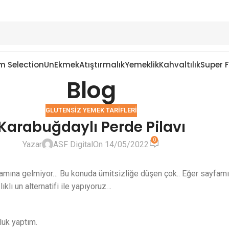
m Selection
Un
Ekmek
Atıştırmalık
Yemeklik
Kahvaltılık
Super 
Blog
GLUTENSIZ YEMEK TARIFLERI
Karabuğdaylı Perde Pilavı
0
Yazar
ASF Digital
On 14/05/2022
na gelmiyor… Bu konuda ümitsizliğe düşen çok.. Eğer sayfamı 
klı un alternatifi ile yapıyoruz…
luk yaptım.