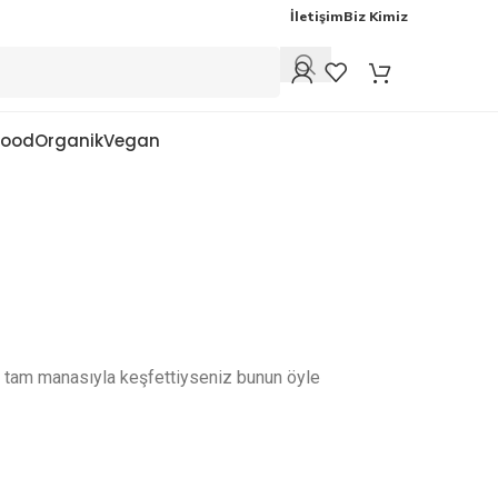
İletişim
Biz Kimiz
Food
Organik
Vegan
tam manasıyla keşfettiyseniz bunun öyle