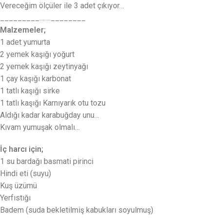
Vereceğim ölçüler ile 3 adet çıkıyor…
_________…….________
Malzemeler;
1 adet yumurta
2 yemek kaşığı yoğurt
2 yemek kaşığı zeytinyağı
1 çay kaşığı karbonat
1 tatlı kaşığı sirke
1 tatlı kaşığı Karnıyarık otu tozu
Aldığı kadar karabuğday unu…
Kıvam yumuşak olmalı…
İç harcı için;
1 su bardağı basmati pirinci
Hindi eti (suyu)
Kuş üzümü
Yerfıstığı
Badem (suda bekletilmiş kabukları soyulmuş)