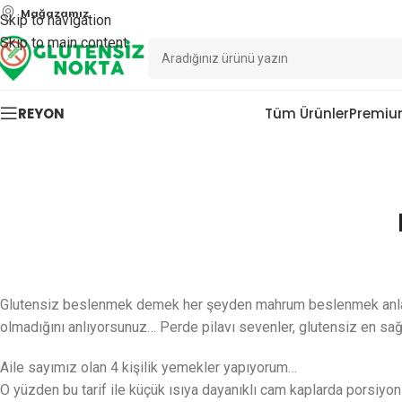
Mağazamız
Skip to navigation
Skip to main content
REYON
Tüm Ürünler
Premiu
Glutensiz beslenmek demek her şeyden mahrum beslenmek anlamı
olmadığını anlıyorsunuz… Perde pilavı sevenler, glutensiz en sağlı
Aile sayımız olan 4 kişilik yemekler yapıyorum…
O yüzden bu tarif ile küçük ısıya dayanıklı cam kaplarda porsiyon