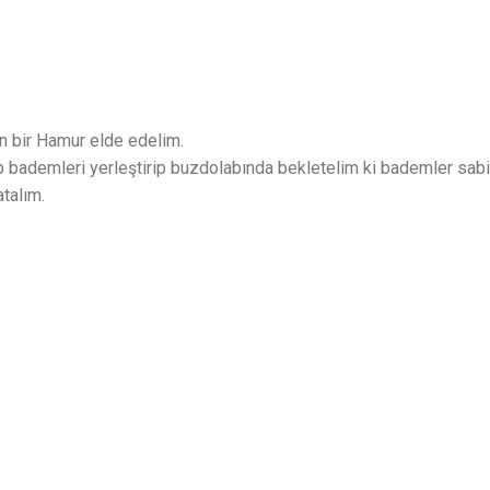
n bir Hamur elde edelim.
ıp bademleri yerleştirip buzdolabında bekletelim ki bademler sa
talım.