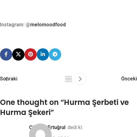
Instagram: @
melomoodfood
Sonraki
Önceki
One thought on “
Hurma Şerbeti ve
Hurma Şekeri
”
Çiğdem Ertuğrul
dedi ki: