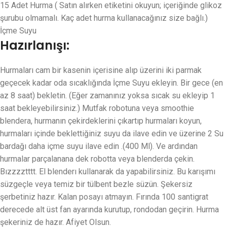
15 Adet Hurma ( Satın alırken etiketini okuyun; içeriğinde glikoz
şurubu olmamalı. Kaç adet hurma kullanacağınız size bağlı.)
İçme Suyu
Hazırlanışı:
Hurmaları cam bir kasenin içerisine alıp üzerini iki parmak
geçecek kadar oda sıcaklığında İçme Suyu ekleyin. Bir gece (en
az 8 saat) bekletin. (Eğer zamanınız yoksa sıcak su ekleyip 1
saat bekleyebilirsiniz.) Mutfak robotuna veya smoothie
blendera, hurmanın çekirdeklerini çıkartıp hurmaları koyun,
hurmaları içinde beklettiğiniz suyu da ilave edin ve üzerine 2 Su
bardağı daha içme suyu ilave edin .(400 Ml). Ve ardından
hurmalar parçalanana dek robotta veya blenderda çekin.
Bızzzztttt. El blenderı kullanarak da yapabilirsiniz. Bu karışımı
süzgeçle veya temiz bir tülbent bezle süzün. Şekersiz
şerbetiniz hazır. Kalan posayı atmayın. Fırında 100 santigrat
derecede alt üst fan ayarında kurutup, rondodan geçirin. Hurma
şekeriniz de hazır. Afiyet Olsun.