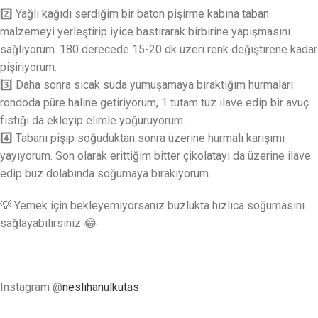
2️⃣ Yağlı kağıdı serdiğim bir baton pişirme kabına taban
malzemeyi yerleştirip iyice bastırarak birbirine yapışmasını
sağlıyorum. 180 derecede 15-20 dk üzeri renk değiştirene kadar
pişiriyorum.
3️⃣ Daha sonra sıcak suda yumuşamaya bıraktığım hurmaları
rondoda püre haline getiriyorum, 1 tutam tuz ilave edip bir avuç
fıstığı da ekleyip elimle yoğuruyorum.
4️⃣ Tabanı pişip soğuduktan sonra üzerine hurmalı karışımı
yayıyorum. Son olarak erittiğim bitter çikolatayı da üzerine ilave
edip buz dolabında soğumaya bırakıyorum.
💡 Yemek için bekleyemiyorsanız buzlukta hızlıca soğumasını
sağlayabilirsiniz 😂
Instagram @
neslihanulkutas