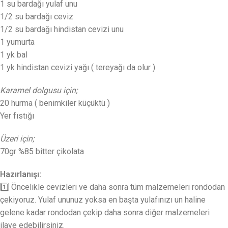
1 su bardağı yulaf unu
1/2 su bardağı ceviz
1/2 su bardağı hindistan cevizi unu
1 yumurta
1 yk bal
1 yk hindistan cevizi yağı ( tereyağı da olur )
Karamel dolgusu için;
20 hurma ( benimkiler küçüktü )
Yer fıstığı
Üzeri için;
70gr %85 bitter çikolata
Hazırlanışı:
1️⃣ Öncelikle cevizleri ve daha sonra tüm malzemeleri rondodan
çekiyoruz. Yulaf ununuz yoksa en başta yulafınızı un haline
gelene kadar rondodan çekip daha sonra diğer malzemeleri
ilave edebilirsiniz.