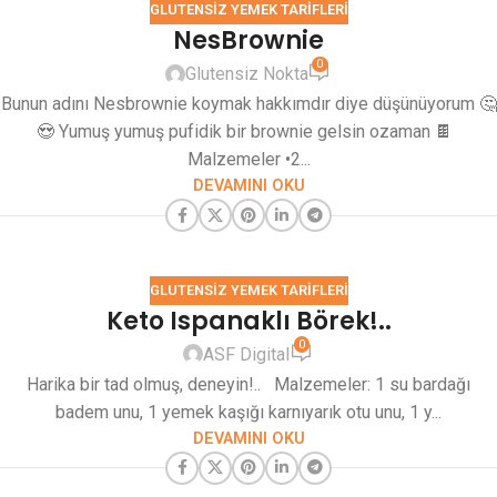
GLUTENSIZ YEMEK TARIFLERI
NesBrownie
0
Glutensiz Nokta
Bunun adını Nesbrownie koymak hakkımdır diye düşünüyorum 🤔
😍 Yumuş yumuş pufidik bir brownie gelsin ozaman 🍫
Malzemeler •2...
DEVAMINI OKU
GLUTENSIZ YEMEK TARIFLERI
Keto Ispanaklı Börek!..
0
ASF Digital
Harika bir tad olmuş, deneyin!.. Malzemeler: 1 su bardağı
badem unu, 1 yemek kaşığı karnıyarık otu unu, 1 y...
DEVAMINI OKU