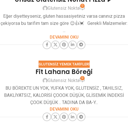
0
Glutensiz Nokta
Eğer diyetteyseniz, gluten hassasiyetiniz varsa canınız pizza
çekiyorsa bu tarifim tam size göre 😉👍💓 Gerekli Malzemeler:
...
DEVAMINI OKU
GLUTENSIZ YEMEK TARIFLERI
Fit Lahana Böreği
0
Glutensiz Nokta
BU BÖREKTE UN YOK, YUFKA YOK, GLUTENSİZ , TAHILSIZ,
BAKLİYATSIZ, KALORİSİ ÇOOOK DÜŞÜK, GLİSEMİK İNDEKSİ
ÇOOK DÜŞÜK .. TADINA DA BA-Y...
DEVAMINI OKU