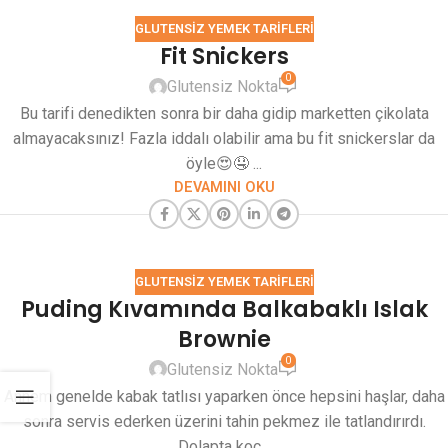
GLUTENSIZ YEMEK TARIFLERI
Fit Snickers
0
Glutensiz Nokta
Bu tarifi denedikten sonra bir daha gidip marketten çikolata
almayacaksınız! Fazla iddalı olabilir ama bu fit snickerslar da
öyle😍🤤 ...
DEVAMINI OKU
GLUTENSIZ YEMEK TARIFLERI
Puding Kıvamında Balkabaklı Islak
Brownie
0
Glutensiz Nokta
Annem genelde kabak tatlısı yaparken önce hepsini haşlar, daha
sonra servis ederken üzerini tahin pekmez ile tatlandırırdı.
Dolapta koc...